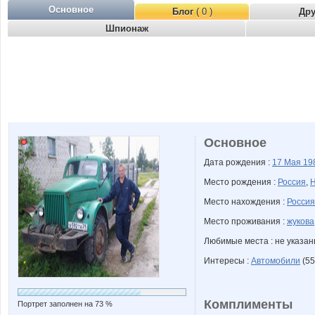
Основное
Блог
( 0 )
Др
Шпионаж
Основное
Дата рождения :
17 Мая
19
Место рождения :
Россия
,
Н
Место нахождения :
Россия
Место проживания :
жукова
Любимые места : не указа
Интересы :
Автомобили
(55
Комплименты
Портрет заполнен на 73 %