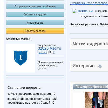
1 комплиментов в гостевой 
Отправить приватное сообщение
мозг84
15.04.2011
Добавить в друзья
по дискам: штамповк
Игнорировать
Вы не авторизованы! Чтоб
Сделать подарок
Автофорум главный
Метки лидеров
популярность:
32626 место
рейтинг
805
?
Привилегированный
Интервью
пользователь
1
уровня
Последние
фотогра
Статистика портрета:
сейчас просматривают портрет - 0
зарегистрированные пользователи
посетившие портрет за 7 дней - 0