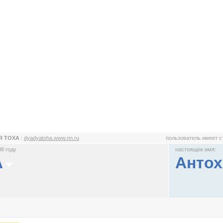
Я ТОХА
:
dyadyatoha.www.nn.ru
пользователь имеет 
8 году
настоящее имя:
А
Антох