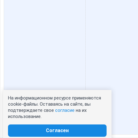
На информационном ресурсе применяются
Статистика портрета:
cookie-файлы. Оставаясь на сайте, вы
подтверждаете свое
согласие
на их
сейчас просматривают портрет - 0
использование.
зарегистрированные пользователи
посетившие портрет за 7 дней - 0
Согласен