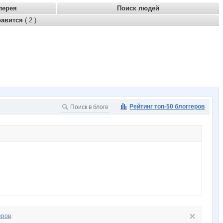
лерея
Поиск людей
равится
( 2 )
Рейтинг топ-50 блоггеров
еров
.