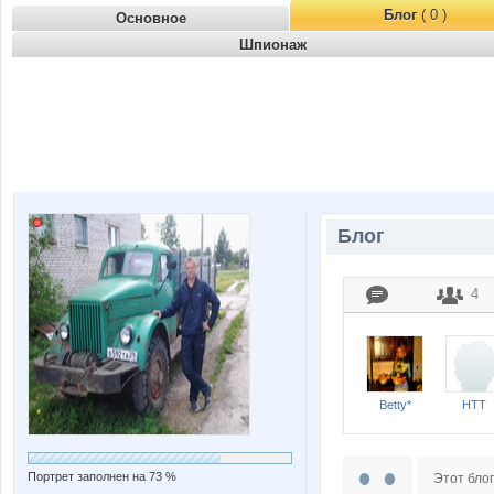
Блог
( 0 )
Основное
Шпионаж
Блог
4
Betty*
HTT
Портрет заполнен на 73 %
Этот блог