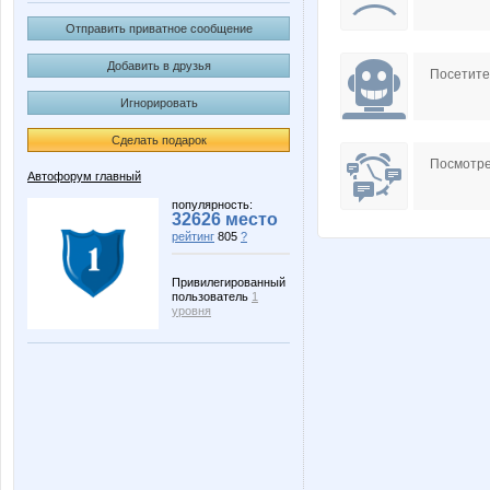
Отправить приватное сообщение
Добавить в друзья
Посетит
Игнорировать
Сделать подарок
Посмотре
Автофорум главный
популярность:
32626 место
рейтинг
805
?
Привилегированный
пользователь
1
уровня